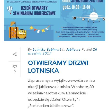
By
Lotnisko Babimost
In
Jubileusz
Posted
26
września 2017
OTWIERAMY DRZWI
LOTNISKA
0
Zapraszamy na wyjątkowe wydarzenia z
okazji jubileuszu lotniska. W sobotę, 30
września na lotnisku w Babimoście
odbędzie się „Dzień Otwarty” i
„Seminarium Jubileuszowe”.